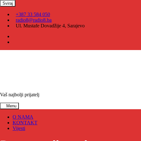
Skip
Sviraj
to
content
+387 33 584 050
radio8@radio8.ba
Ul. Mustafe Dovadžije 4, Sarajevo
Vaš najbolji prijatelj
Menu
O NAMA
KONTAKT
Vijesti